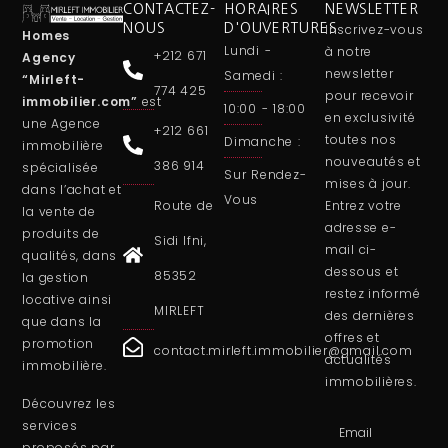
CONTACTEZ-
HORAIRES
NEWSLETTER
NOUS
D'OUVERTURES
Inscrivez-vous
Homes
Lundi -
à notre
+212 671
Agency
newsletter
Samedi :
“Mirleft-
774 425
pour recevoir
immobilier.com”
est
10:00 - 18:00
en exclusivité
une
Agence
+212 661
toutes nos
Dimanche :
immobilière
nouveautés et
386 914
spécialisée
Sur Rendez-
mises à jour.
dans l’achat et
Vous
Route de
Entrez votre
la vente de
adresse e-
produits de
Sidi Ifni,
mail ci-
qualités, dans
dessous et
85352
la gestion
restez informé
locative ainsi
MIRLEFT
des dernières
que dans la
offres et
promotion
contact.mirleft.immobilier@gmail.com
actualités
immobilière.
immobilières.
Découvrez les
services
proposés par