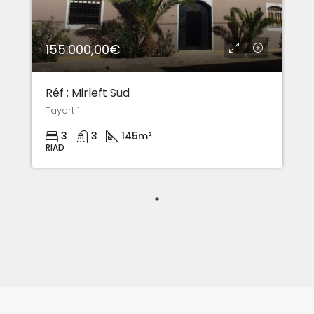
155.000,00€
Réf : Mirleft Sud
Tayert 1
3
3
145m²
RIAD