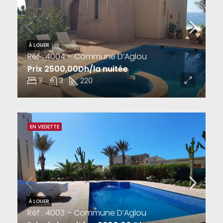
À LOUER
Réf : 4004 – Commune D’Aglou
Prix 2500,00Dh/la nuitée
3
3
220
EN VEDETTE
À LOUER
Réf : 4003 – Commune D’Aglou