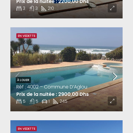
Prix de la nuitée : 2200,00 Dhs
3
3
210
EN VEDETTE
À LOUER
Réf : 4002 – Commune D’Aglou
Prix de la nuitée : 2900,00 Dhs
5
5
1
245
EN VEDETTE