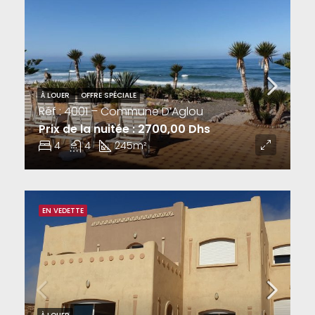
À LOUER
OFFRE SPÉCIALE
Réf : 4001 – Commune D’Aglou
Prix de la nuitée : 2700,00 Dhs
4
4
245
m²
EN VEDETTE