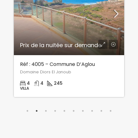
Prix 2500,00Dh/la nuitée
Réf : 4004 – Commune D’Aglou
Domaine Diors El Janoub
3
3
220
VILLA