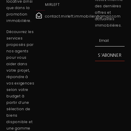
restez informé
locative ainsi
MIRLEFT
des dernières
que dans la
offres et
promotion
contact.mirleft.immobilier@gmail.com
actualités
immobilière.
immobilières.
Découvrez les
services
proposés par
nos agents
S'ABONNER
pour vous
aider dans
votre projet,
répondre à
vos exigences
selon votre
budget à
partir d’une
sélection de
biens
disponible et
une gamme