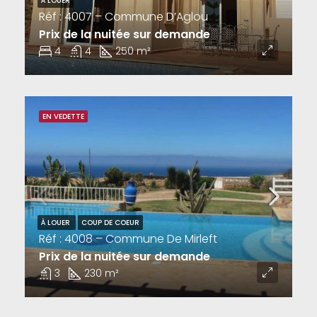
À LOUER
Réf : 4007 – Commune D’Aglou
Prix de la nuitée sur demande
4
4
250 m²
EN VEDETTE
À LOUER
COUP DE COEUR
Réf : 4008 – Commune De Mirleft
Prix de la nuitée sur demande
3
230 m²