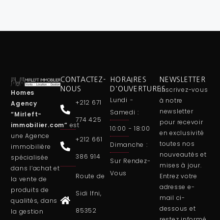
CONTACTEZ-
HORAIRES
NEWSLETTER
NOUS
D'OUVERTURES
Inscrivez-vous
Homes
Lundi -
à notre
+212 671
Agency
newsletter
Samedi :
“Mirleft-
774 425
pour recevoir
immobilier.com”
est
10:00 - 18:00
en exclusivité
une
Agence
+212 661
toutes nos
Dimanche :
immobilière
nouveautés et
386 914
spécialisée
Sur Rendez-
mises à jour.
dans l’achat et
Vous
Route de
Entrez votre
la vente de
adresse e-
produits de
Sidi Ifni,
mail ci-
qualités, dans
dessous et
85352
la gestion