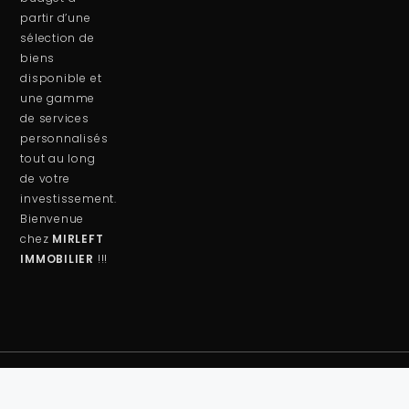
partir d’une
sélection de
biens
disponible et
une gamme
de services
personnalisés
tout au long
de votre
investissement.
Bienvenue
chez
MIRLEFT
IMMOBILIER
!!!
© 2024 Mirleft Immobilier – Creation De Site
Internet –
Redsar Agency