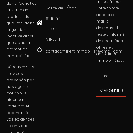
mises à jour.
dans l’achat et
Vous
Route de
Entrez votre
la vente de
adresse e-
produits de
Sidi Ifni,
mail ci-
qualités, dans
dessous et
85352
la gestion
restez informé
locative ainsi
MIRLEFT
des dernières
que dans la
offres et
promotion
contact.mirleft.immobilier@gmail.com
actualités
immobilière.
immobilières.
Découvrez les
services
proposés par
nos agents
S'ABONNER
pour vous
aider dans
votre projet,
répondre à
vos exigences
selon votre
budget à