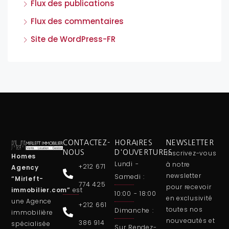
Flux des publications
Flux des commentaires
Site de WordPress-FR
CONTACTEZ-
HORAIRES
NEWSLETTER
NOUS
D'OUVERTURES
Inscrivez-vous
Homes
Lundi -
à notre
+212 671
Agency
newsletter
Samedi :
“Mirleft-
774 425
pour recevoir
immobilier.com”
est
10:00 - 18:00
en exclusivité
une
Agence
+212 661
toutes nos
Dimanche :
immobilière
nouveautés et
386 914
spécialisée
Sur Rendez-