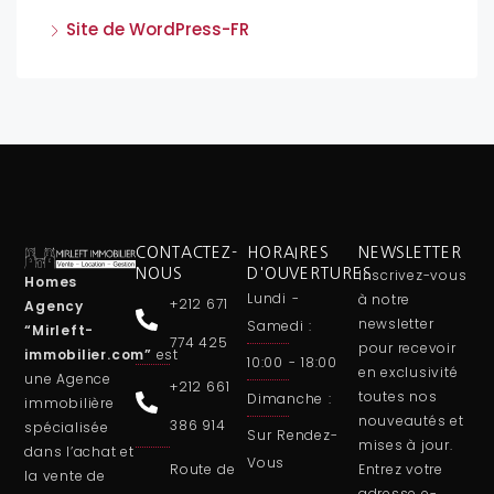
Site de WordPress-FR
CONTACTEZ-
HORAIRES
NEWSLETTER
NOUS
D'OUVERTURES
Inscrivez-vous
Homes
Lundi -
à notre
+212 671
Agency
newsletter
Samedi :
“Mirleft-
774 425
pour recevoir
immobilier.com”
est
10:00 - 18:00
en exclusivité
une
Agence
+212 661
toutes nos
Dimanche :
immobilière
nouveautés et
386 914
spécialisée
Sur Rendez-
mises à jour.
dans l’achat et
Vous
Route de
Entrez votre
la vente de
adresse e-