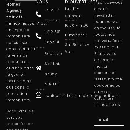
NOUS
D'OUVERTURES
Inscrivez-vous
Homes
Lundi -
à notre
+212 671
Agency
newsletter
Samedi :
“Mirleft-
774 425
pour recevoir
immobilier.com”
est
10:00 - 18:00
en exclusivité
une
Agence
+212 661
toutes nos
Dimanche :
immobilière
nouveautés et
386 914
spécialisée
Sur Rendez-
mises à jour.
dans l’achat et
Vous
Route de
Entrez votre
la vente de
adresse e-
produits de
Sidi Ifni,
mail ci-
qualités, dans
dessous et
85352
la gestion
restez informé
locative ainsi
MIRLEFT
des dernières
que dans la
offres et
promotion
contact.mirleft.immobilier@gmail.com
actualités
immobilière.
immobilières.
Découvrez les
services
proposés par